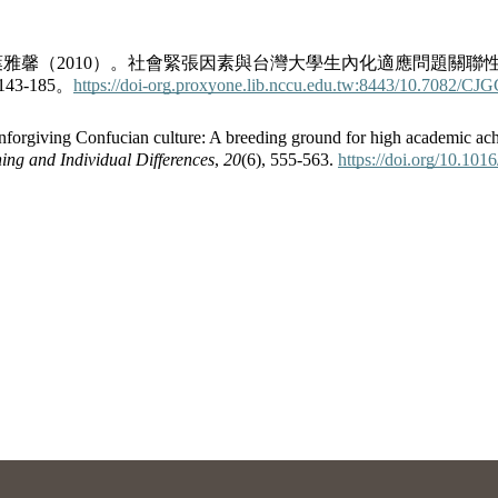
雅馨（2010）。社會緊張因素與台灣大學生內化適應問題關聯
43-185。
https://doi-org.proxyone.lib.nccu.edu.tw:8443/10.7082/CJ
nforgiving Confucian culture: A breeding ground for high academic ach
ing and Individual Differences
,
20
(6), 555-563.
https://doi.org/10.1016