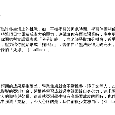
？
許多生活上的挑戰，如：平衡學習與睡眠時間、學習伴侶關係
這些繁瑣日常累積成龐大的壓力，連帶讓你在面臨課業時，產生
）。你開始對於課堂表現「分分計較」，向老師爭取加分機會，近
者，壓力讓你開始形成「拖延症」，害怕自己無法做得足夠完美
的「死線」（deadline）。
期的成果產生落差，學業焦慮就會不斷推疊（譚子文等人，20
化影響的亞洲社會，習慣將學習成就過度歸因於自身努力，追求
家人的期待與榮耀。這造就亞洲學生擁有高學習成就的同時，也
強調「寬恕」，令人心疼的是，我們卻很少寬恕自己（Stankov, 