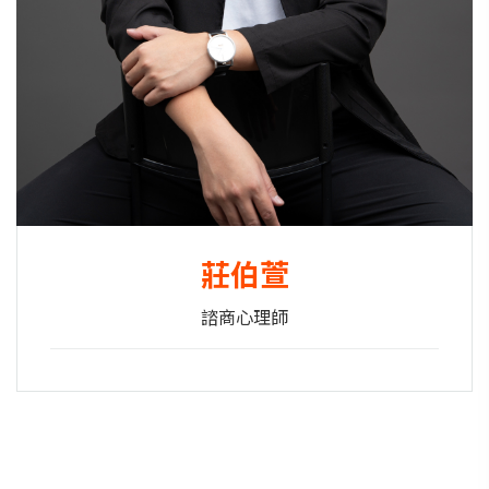
莊伯萱
諮商心理師