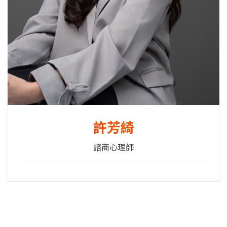
許芳綺
諮商心理師